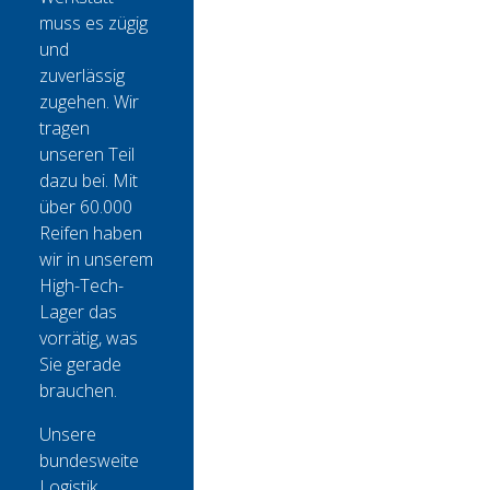
muss es zügig
und
zuverlässig
zugehen. Wir
tragen
unseren Teil
dazu bei. Mit
über 60.000
Reifen haben
wir in unserem
High-Tech-
Lager das
vorrätig, was
Sie gerade
brauchen.
Unsere
bundesweite
Logistik