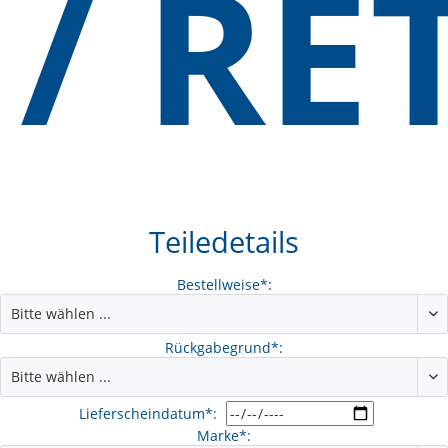
/ R
Teiledetails
Bestellweise*:
Rückgabegrund*:
Lieferscheindatum*:
Marke*: